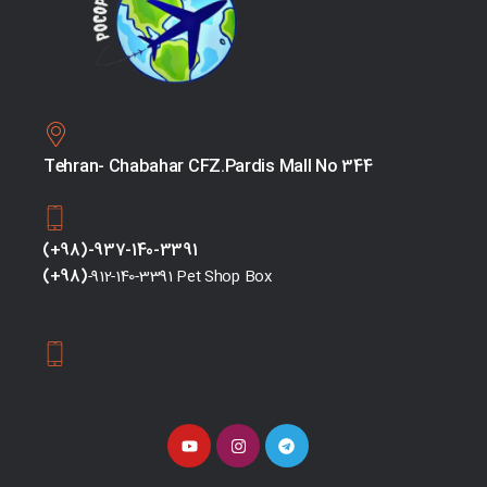
Tehran- Chabahar CFZ.Pardis Mall No 344
(+98)-937-140-3391
(+98)
-912-140-3391 Pet Shop Box