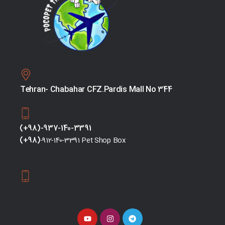
Tehran- Chabahar CFZ.Pardis Mall No 344
(+98)-937-140-3391
(+98)
-912-140-3391 Pet Shop Box