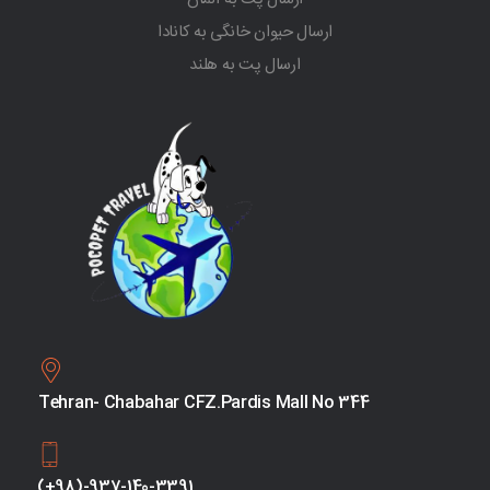
ارسال حیوان خانگی به کانادا
ارسال پت به هلند
Tehran- Chabahar CFZ.Pardis Mall No 344
(+98)-937-140-3391