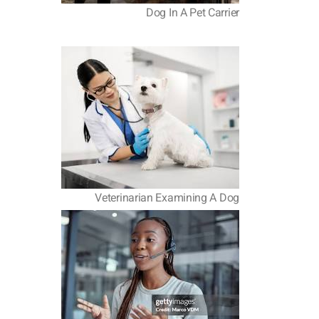
Dog In A Pet Carrier
Veterinarian Examining A Dog