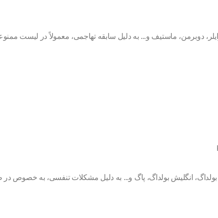
یلر، دوبرمن، ماستیف و… به دلیل سابقه تهاجمی، معمولاً در لیست ممنوعی
چ بولداگ، انگلیش بولداگ، پاگ و… به دلیل مشکلات تنفسی، به خصوص در ط