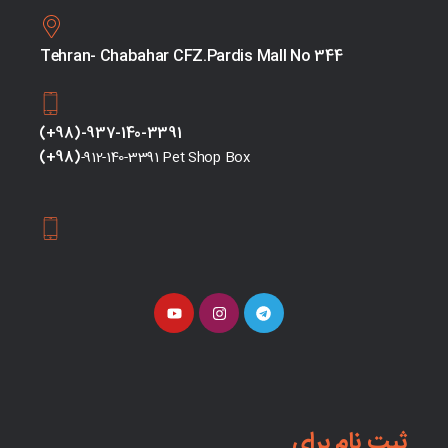
Tehran- Chabahar CFZ.Pardis Mall No 344
(+98)-937-140-3391
(+98)
-912-140-3391 Pet Shop Box
ثبت نام برای