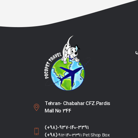
ی
Tehran- Chabahar CFZ.Pardis
Mall No 344
(+98)-937-140-3391
(+98)
-912-140-3391 Pet Shop Box