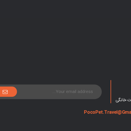
ات خانگی
PocoPet.Travel@Gma