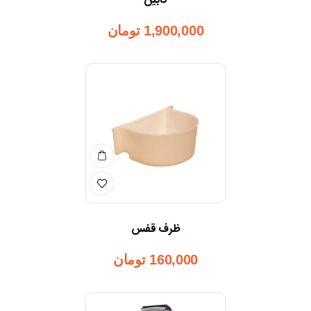
کابین
1,900,000
تومان
ظرف قفس
160,000
تومان