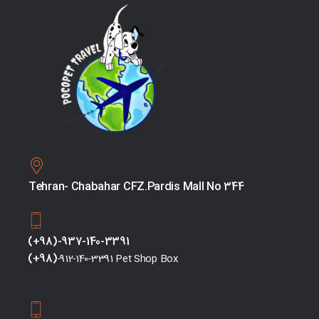
Tehran- Chabahar CFZ.Pardis Mall No 344
(+98)-937-140-3391
(+98)
-912-140-3391 Pet Shop Box