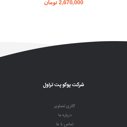
2,670,000
تومان
شرکت پوکو پت تراول
گالری تصاویر
درباره ما
تماس با ما