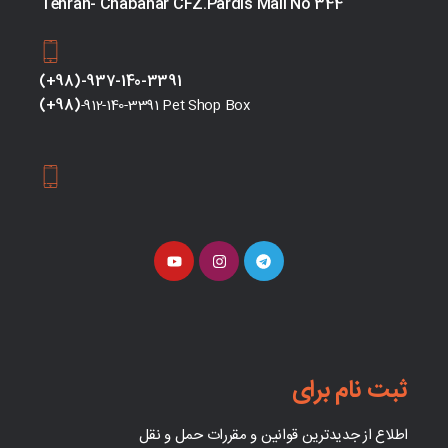
Tehran- Chabahar CFZ.Pardis Mall No 344
(+98)-937-140-3391
(+98)
-912-140-3391 Pet Shop Box
ثبت نام برای
اطلاع از جدیدترین قوانین و مقررات حمل و نقل