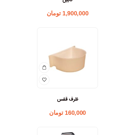
کابین
1,900,000
تومان
ظرف قفس
160,000
تومان