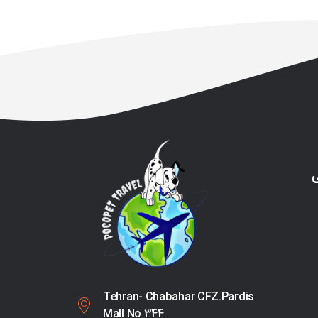
ی
Tehran- Chabahar CFZ.Pardis
Mall No 344