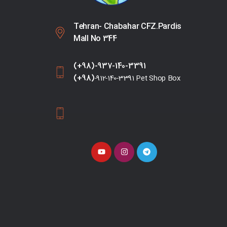
Tehran- Chabahar CFZ.Pardis
Mall No 344
(+98)-937-140-3391
(+98)
-912-140-3391 Pet Shop Box