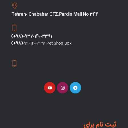
Tehran- Chabahar CFZ.Pardis Mall No 344
(+98)-937-140-3391
(+98)
-912-140-3391 Pet Shop Box
ثبت نام برای