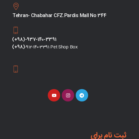
Tehran- Chabahar CFZ.Pardis Mall No 344
(+98)-937-140-3391
(+98)
-912-140-3391 Pet Shop Box
ثبت نام برای