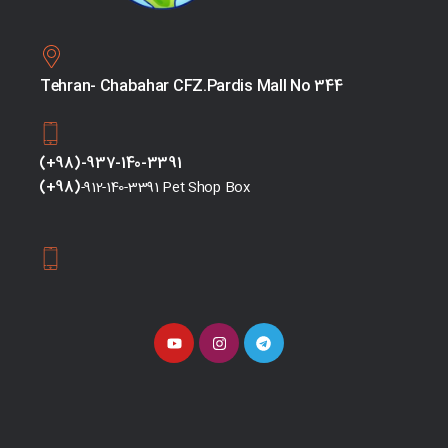
Tehran- Chabahar CFZ.Pardis Mall No 344
(+98)-937-140-3391
(+98)
-912-140-3391 Pet Shop Box