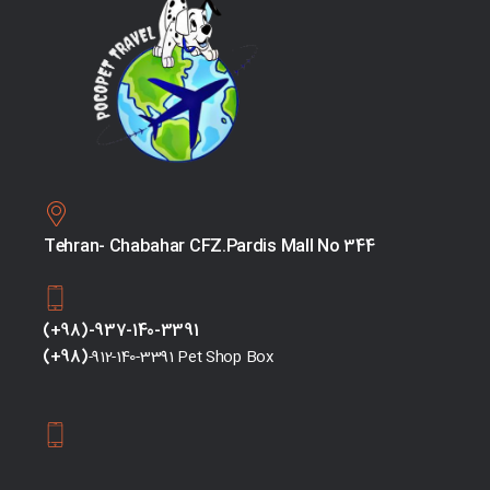
Tehran- Chabahar CFZ.Pardis Mall No 344
(+98)-937-140-3391
(+98)
-912-140-3391 Pet Shop Box