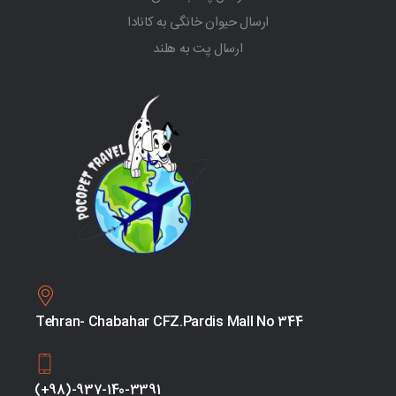
ارسال حیوان خانگی به کانادا
ارسال پت به هلند
Tehran- Chabahar CFZ.Pardis Mall No 344
(+98)-937-140-3391