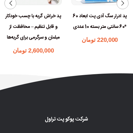
پد ادرار سگ آدی پت ابعاد 60
پد خراش گربه با چسب خودکار
*60 سانتی متر بسته 10 عددی
و قابل تنظیم – محافظت از
مبلمان و سرگرمی برای گربه‌ها
220,000
تومان
2,600,000
تومان
شرکت پوکو پت تراول