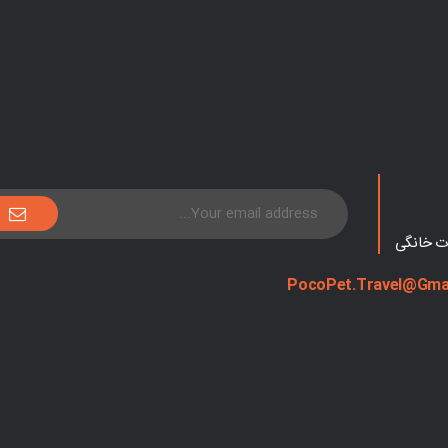
ات خانگی
PocoPet.Travel@Gma