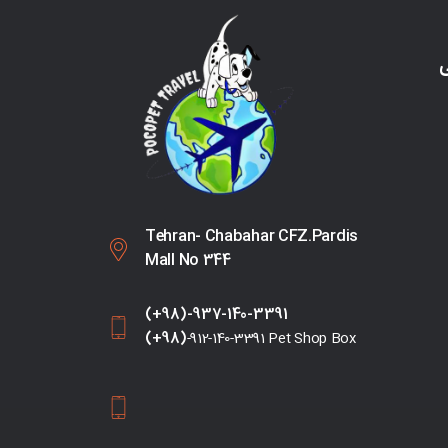
ی
Tehran- Chabahar CFZ.Pardis
Mall No 344
(+98)-937-140-3391
(+98)
-912-140-3391 Pet Shop Box