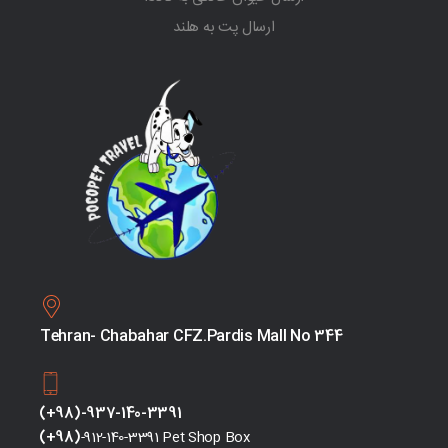
ارسال پت به هلند
Tehran- Chabahar CFZ.Pardis Mall No 344
(+98)-937-140-3391
(+98)
-912-140-3391 Pet Shop Box