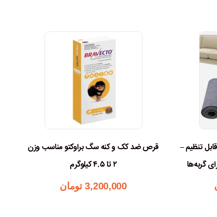
ابل تنظیم –
قرص ضد کک و کنه سگ براوکتو مناسب وزن
د
ی گربه‌ها
۲ تا ۴.۵ کیلوگرم
3,200,000
تومان