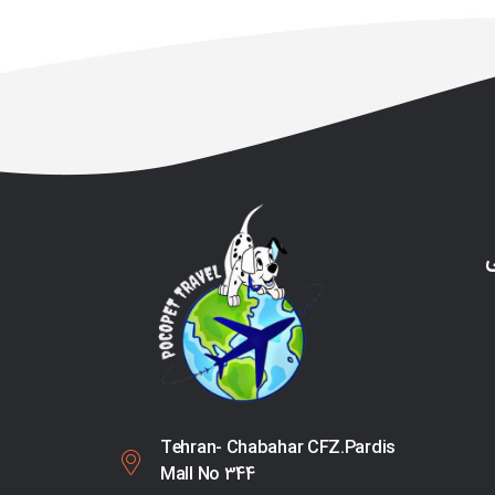
ی
Tehran- Chabahar CFZ.Pardis
Mall No 344