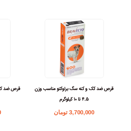
و
قرص ضد کک و کنه سگ براوکتو مناسب وزن
قرص ضد کک 
۴.۵ تا ۱۰ کیلوگرم
3,700,000
تومان
0