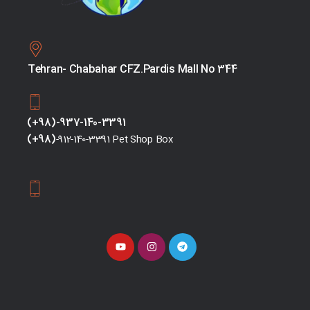
Tehran- Chabahar CFZ.Pardis Mall No 344
(+98)-937-140-3391
(+98)
-912-140-3391 Pet Shop Box