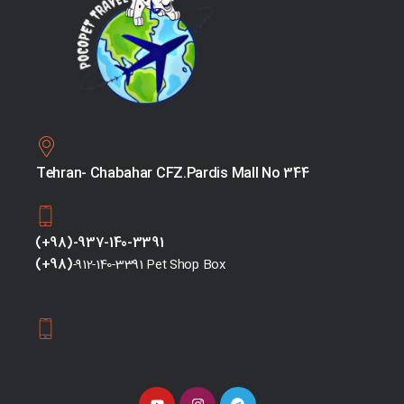
Tehran- Chabahar CFZ.Pardis Mall No 344
(+98)-937-140-3391
(+98)
-912-140-3391 Pet Shop Box