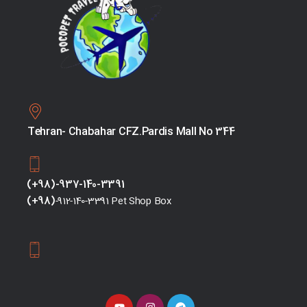
Tehran- Chabahar CFZ.Pardis Mall No 344
(+98)-937-140-3391
(+98)
-912-140-3391 Pet Shop Box