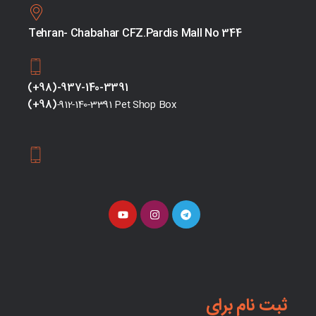
Tehran- Chabahar CFZ.Pardis Mall No 344
(+98)-937-140-3391
(+98)
-912-140-3391 Pet Shop Box
ثبت نام برای