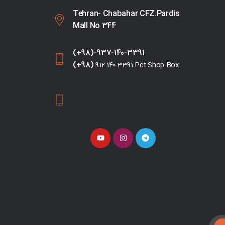
Tehran- Chabahar CFZ.Pardis
Mall No 344
(+98)-937-140-3391
(+98)
-912-140-3391 Pet Shop Box