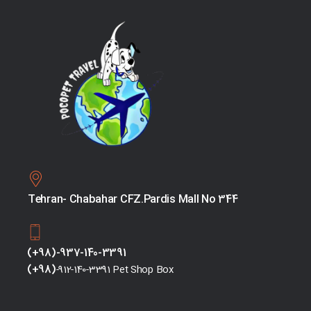
Tehran- Chabahar CFZ.Pardis Mall No 344
(+98)-937-140-3391
(+98)
-912-140-3391 Pet Shop Box