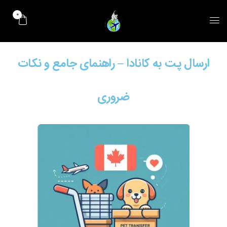
0
ارسال پت به کانادا – راهنمای جامع و نکات
ضروری