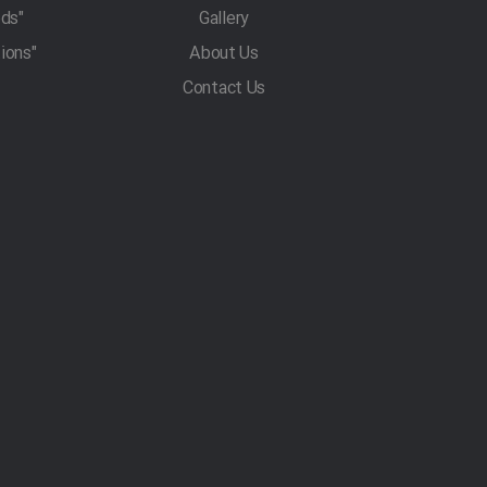
"Pet Transportation Methods"
Gallery
"Traveling With Pets Regulations"
About Us
Contact Us