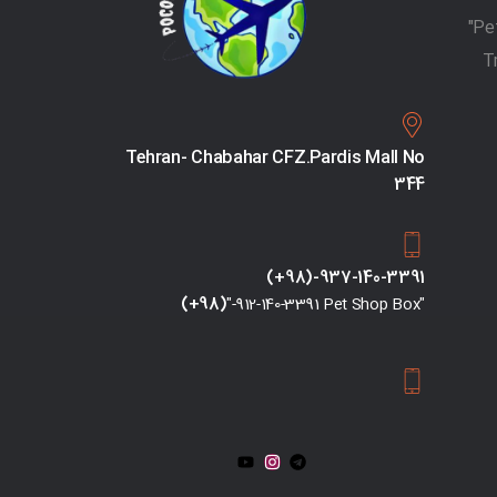
T
Tehran- Chabahar CFZ.Pardis Mall No
344
(+98)-937-140-3391
(+98)
"-912-140-3391 Pet Shop Box"