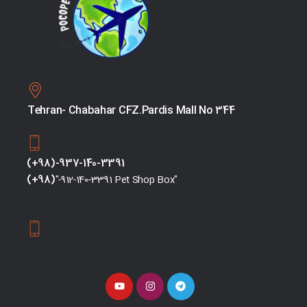
Tehran- Chabahar CFZ.Pardis Mall No 344
(+98)-937-140-3391
(+98)
"-912-140-3391 Pet Shop Box"