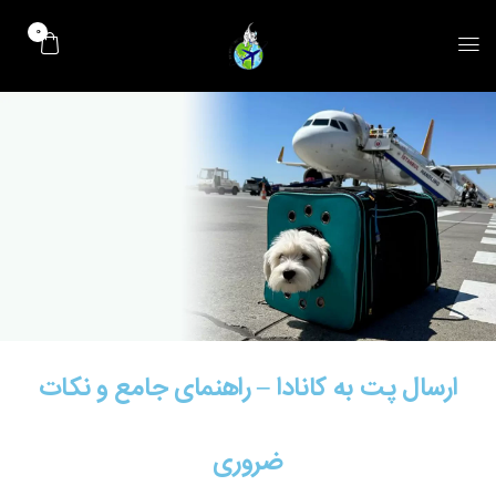
0
ارسال پت به کانادا – راهنمای جامع و نکات
ضروری