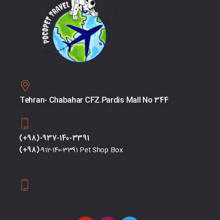
Tehran- Chabahar CFZ.Pardis Mall No 344
(+98)-937-140-3391
(+98)
-912-140-3391 Pet Shop Box