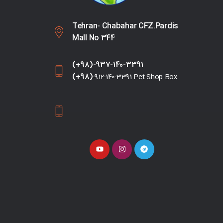
Tehran- Chabahar CFZ.Pardis
Mall No 344
(+98)-937-140-3391
(+98)
-912-140-3391 Pet Shop Box