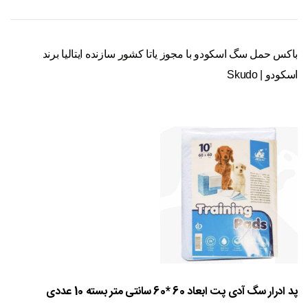
باکس حمل سگ اسکودو با مجوز یاتا کشور سازنده ایتالیا برند
اسکودو | Skudo
پد ادرار سگ آدی پت ابعاد 60 *60 سانتی متر بسته 10 عددی