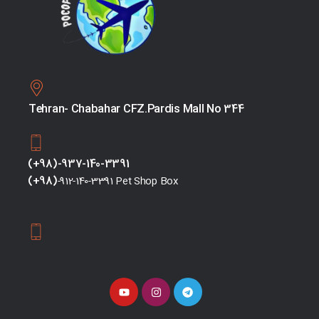
Tehran- Chabahar CFZ.Pardis Mall No 344
(+98)-937-140-3391
(+98)
-912-140-3391 Pet Shop Box