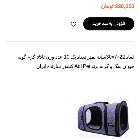
220,000
تومان
افزودن به سبد خرید
ابعاد 22×7×30سانتی‌متر تعداد پک 10 عدد وزن 550 گرم گونه
حیوان سگ و گربه برند Adi Pet کشور سازنده ایران